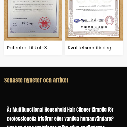
ertifikat-3
Kvalitetscertifiering
Patentcer
Senaste nyheter och artikel
Är Multifunctional Household Hair Clipper lämplig för
professionella frisörer eller vanliga hemanvändare?