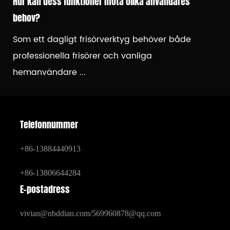
Hur kan dess funktioner möta olika användares
behov?
Som ett dagligt frisörverktyg behöver både
professionella frisörer och vanliga
hemanvändare ...
Telefonnummer
+86-13884440913
+86-13806644284
E-postadress
vivian@nbddian.com
/
569960878@qq.com